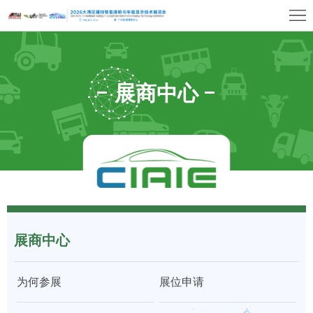
首
页
关
于
展
展商中心
展
商
观
会
中
众
展
心
中
览
同
心
场
期
媒
馆
展商中心
活
体
联
动
中
系
上
为何参展
展位申请
心
我
海