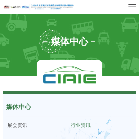
首
页
关
于
展
媒体中心
展
商
观
会
中
众
展
心
中
览
同
心
场
期
媒
馆
媒体中心
活
体
联
动
中
系
上
展会资讯
行业资讯
心
我
海