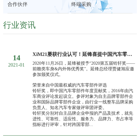
合作伙伴
终端采购
们
展
行业资讯
XiM21屡获行业认可！延锋喜提中国汽车零部件奥斯卡
14
2020年11月26日，延锋被授予“2020第五届铃轩奖——
2021-01
前瞻类车身&内外饰优秀奖”。延锋总经理贾健旭应邀
参加颁奖仪式。
荣誉来自中国最权威的汽车零部件评选
铃轩奖，即中国汽车零部件年度贡献奖，2016年由汽
车商业评论发起设立。参评对象为自主品牌零部件企
业和国际品牌零部件企业，由行业一线整车品牌采购
负责人、知名汽车专家做评审团评委。
铃轩奖分别对自主品牌企业申报的产品及技术，就先
进性、可靠性、适应性、服务力、品牌力、市占率等
指标进行评审，针对跨国零部...