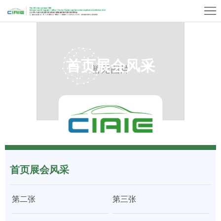
首
页
Exhibition
Profile
Exhibitor
首页展会风采
Center
Visitor
Center
Exhibition
Hall
Concurrent
Events
Media
首页展会风采
&
Contact
Press
Us
第二张
第三张